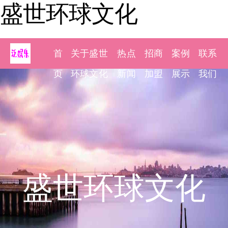
盛世环球文化
首
关于盛世
热点
招商
案例
联系
页
环球文化
新闻
加盟
展示
我们
盛世环球文化