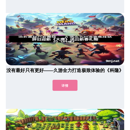
没有最好只有更好——久游全力打造极致体验的《科隆》
详情