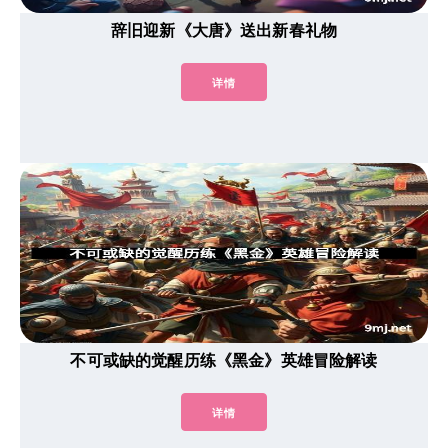
辞旧迎新《大唐》送出新春礼物
详情
不可或缺的觉醒历练《黑金》英雄冒险解读
详情