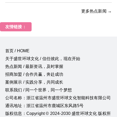
更多热点新闻 →
友情链接：
首页 / HOME
关于盛世环球文化 / 信任彼此，现在开始
热点新闻 / 最新资讯，及时掌握
招商加盟 / 合作共赢，奔赴成功
案例展示 / 实践分享，共同成长
联系我们 / 同一个世界，同一个梦想
公司名称：浙江省温州市盛世环球文化智能科技有限公司
通讯地址：浙江省温州市鹿城区东风路5号
版权信息：Copyright © 2024-2030 盛世环球文化 版权所