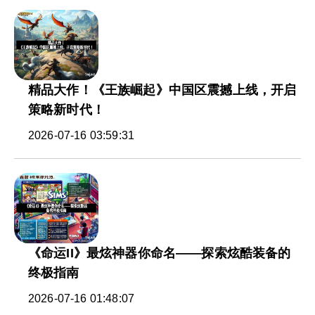
精品大作！《王族崛起》中国区震撼上线，开启
策略新时代！
2026-07-16 03:59:31
《命运II》最炫神器你命名——探索炫酷装备的
终极指南
2026-07-16 01:48:07