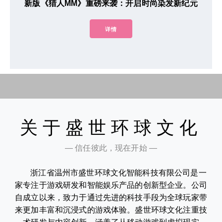
新版《猎人MM》重磅来袭：开启时尚染发新纪元
详情
关于盛世环球文化
— 信任彼此，现在开始 —
浙江省温州市盛世环球文化智能科技有限公司是一
家专注于游戏研发和智能娱乐产品的创新型企业。公司
自成立以来，致力于通过先进的科技手段为全球玩家带
来更加丰富和沉浸式的游戏体验。盛世环球文化注重技